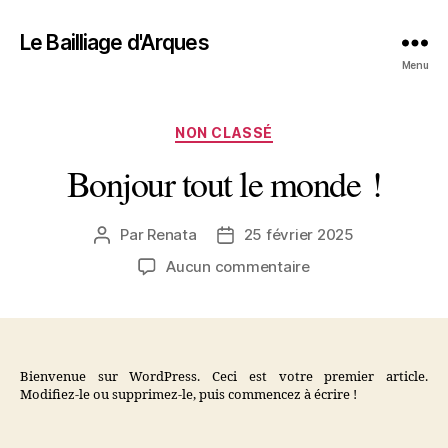
Le Bailliage d'Arques
Menu
Catégories
NON CLASSÉ
Bonjour tout le monde !
Par
Renata
25 février 2025
Auteur
Date
de
de
sur
Aucun commentaire
l’article
l’article
Bonjour
tout
le
monde !
Bienvenue sur WordPress. Ceci est votre premier article.
Modifiez-le ou supprimez-le, puis commencez à écrire !